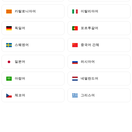
카탈로니아어
카탈로니아어
이탈리아어
이탈리아어
57 리뷰
독일어
독일어
포르투갈어
포르투갈어
RESTAURANT CORSE MÉDITERRANÉEN
26 Place Des Tanneurs
스웨덴어
스웨덴어
중국어 간체
중국어 간체
13100 Aix-En-Provence France
일본어
일본어
러시아어
러시아어
아랍어
아랍어
네덜란드어
네덜란드어
체코어
체코어
그리스어
그리스어
소개